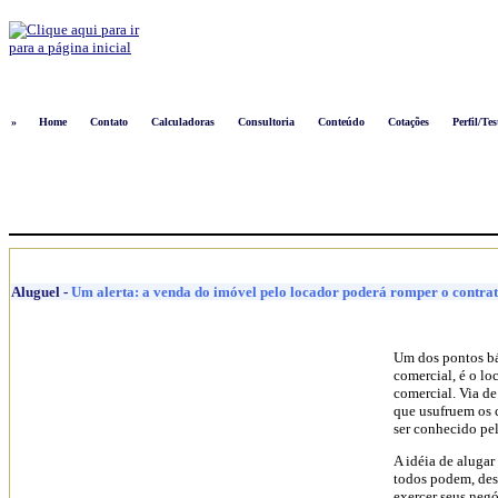
Logon
»
Home
Contato
Calculadoras
Consultoria
Conteúdo
Cotações
Perfil/Tes
Aluguel
-
Um alerta: a venda do imóvel pelo locador poderá romper o contrat
Um dos pontos bás
comercial, é o l
comercial. Via de
que usufruem os 
ser conhecido pel
A idéia de alugar
todos podem, des
exercer seus negó