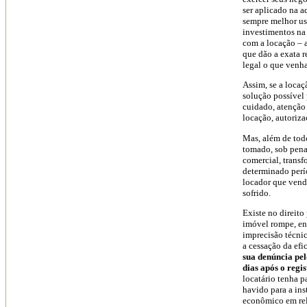
ser aplicado na a
sempre melhor usa
investimentos na 
com a locação – 
que dão a exata r
legal o que venha
Assim, se a locaç
solução possível
cuidado, atenção 
locação, autoriza
Mas, além de todo
tomado, sob pena
comercial, transf
determinado per
locador que vend
sofrido.
Existe no direito
imóvel rompe, en
imprecisão técnic
a cessação da efi
sua denúncia pel
dias após o regis
locatário tenha p
havido para a ins
econômico em rela