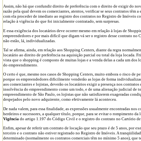
Assim, não há que confundir direito de preferência com o direito de exigir do nov
razão pela qual devem os comerciantes, atentos, verificar se seus contratos têm a 
com ela proceder de imediato ao registro dos contratos no Registro de Imóveis co
relação à vigência do que foi inicialmente contratado, sem surpresas.
E essa exigência dos locatários deve ocorrer mesmo em relação à lojas de Shoppin
empreendedores e por mais difícil que digam vá ser o registro desse contrato no C
não estão, lá, individualizadas.
Tal se afirma, ainda, em relação aos Shopping Centers, diante da regra normalment
locatário ao direito de preferência na aquisição parcial ou total da loja locada. Fri
vista que o shopping é composto de muitas lojas e a venda delas a cada um dos loji
do empreendimento.
O certo é que, mesmo nos casos de Shopping Centers, muito embora o risco de per
porque os empreendedores dificilmente venderão as lojas de forma individualiz
aos comerciantes e lojistas, deverão os locatários exigir a presença nos contrat
insolvência do empreendimento como um todo, e de uma alienação judicial de to
empreendimento de São Paulo, os lojistas que não satisfizerem exageradas condi
despejados pelo novo adquirente, como efetivamente lá aconteceu.
De nada valem, para essa finalidade, as expressões usualmente encontradas nos co
herdeiros e sucessores, a qualquer título, porque, para se evitar o rompimento da 
Vigência
do artigo 1.197 do Código Civil e o registro do contrato no Cartório de
Enfim, apesar de referir um contrato de locação que seu prazo é de 5 anos, por ex
terceiro e o contrato não estiver registrado no Registro de Imóveis. A tranqüilida
determinado (normalmente os contratos comerciais têm no mínimo 5 anos), que t