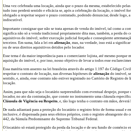
Uma vez celebrada uma locação, ainda que o prazo da mesma, estabelecido pelas
tudo isso perderá sentido e eficácia se, após a celebração da locação, o imóvel fo
obrigado a respeitar sequer o prazo contratado, podendo denunciar, desde logo, a
indiscutível.
Importante consignar que não se trata apenas de venda do imóvel, tal como a c
significa não só a venda tradicional propriamente dita mas, também, a perda do co
aquisitivos do imóvel; sofrer execução judicial forçada e conseqüente arrematação
terceiros. Em suma, fala a lei em
alienação
, mas, na verdade, isso está a signifi
ou de seus direitos aquisitivos detidos pelo locador.
Esse tema é da maior importância para o comerciante lojista, até mesmo porque m
aquisição do imóvel, e, por isso, nosso objetivo de levar a todos esse esclarecime
Essa matéria tem assento na lei brasileira através do artigo 1.197 do Código Civi
respeitar o contrato de locação, nas diversas hipóteses de
alienação
do imóvel, se
sentido, e, ainda, esse contrato não estiver registrado no Cartório de Registro d
locação.
Assim, para que não seja o locatário surpreendido com eventual despejo, porque 
locador, no ato da contratação, que conste no instrumento uma cláusula específic
Cláusula de Vigência ou Respeito
, e, tão logo tenha o contrato em mãos, deverá 
De nada adiantará para a proteção do locatário o registro feito de forma usual e
inclusive, é dispensada para seus efeitos próprios, com o registro abrangente do
442, da Súmula Predominante do Supremo Tribunal Federal.
O locatário só estará protegido da perda da locação e de seu fundo de comércio 