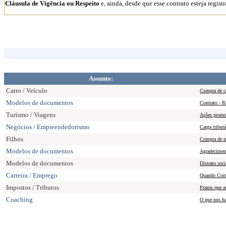
Cláusula de Vigência ou Respeito
e, ainda, desde que esse contrato esteja regis
Assunto:
Carro / Veículo
Compra de ca
Modelos de documentos
Contrato - R
Turismo / Viagens
Ações promoc
Negócios / Empreendedorismo
Carga tribut
Filhos
Compra de ma
Modelos de documentos
Agradeciment
Modelos de documentos
Distrato soci
Carreira / Emprego
Quando Come
Impostos / Tributos
Prazos que a
Coaching
O que nos hab