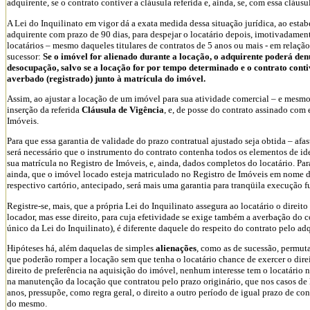
adquirente, se o contrato contiver a cláusula referida e, ainda, se, com essa cláusu
A Lei do Inquilinato em vigor dá a exata medida dessa situação jurídica, ao estabe
adquirente com prazo de 90 dias, para despejar o locatário depois, imotivadament
locatários – mesmo daqueles titulares de contratos de 5 anos ou mais - em relaçã
sucessor:
Se o imóvel for alienado durante a locação, o adquirente poderá den
desocupação, salvo se a locação for por tempo determinado e o contrato contiv
averbado (registrado) junto à matrícula do imóvel.
Assim, ao ajustar a locação de um imóvel para sua atividade comercial – e mesmo p
inserção da referida
Cláusula de Vigência
, e, de posse do contrato assinado com
Imóveis.
Para que essa garantia de validade do prazo contratual ajustado seja obtida – a
será necessário que o instrumento do contrato contenha todos os elementos de ide
sua matrícula no Registro de Imóveis, e, ainda, dados completos do locatário. Par
ainda, que o imóvel locado esteja matriculado no Registro de Imóveis em nome d
respectivo cartório, antecipado, será mais uma garantia para tranqüila execução fu
Registre-se, mais, que a própria Lei do Inquilinato assegura ao locatário o direit
locador, mas esse direito, para cuja efetividade se exige também a averbação do co
único da Lei do Inquilinato), é diferente daquele do respeito do contrato pelo ad
Hipóteses há, além daquelas de simples
alienações
, como as de sucessão, permuta
que poderão romper a locação sem que tenha o locatário chance de exercer o direit
direito de preferência na aquisição do imóvel, nenhum interesse tem o locatário
na manutenção da locação que contratou pelo prazo originário, que nos casos de 
anos, pressupõe, como regra geral, o direito a outro período de igual prazo de c
do mesmo.