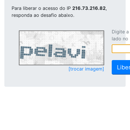
Para liberar o acesso
do IP
216.73.216.82
,
responda ao desafio abaixo.
Digite 
lado no
[trocar imagem]