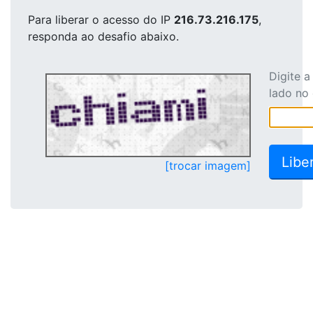
Para liberar o acesso
do IP
216.73.216.175
,
responda ao desafio abaixo.
Digite 
lado no
[trocar imagem]