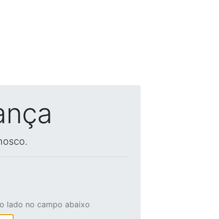
ança
nosco.
ao lado no campo abaixo