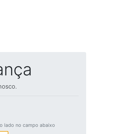
ança
nosco.
ao lado no campo abaixo