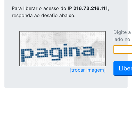
Para liberar o acesso
do IP
216.73.216.111
,
responda ao desafio abaixo.
Digite 
lado no
[trocar imagem]