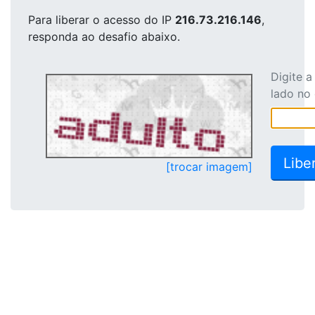
Para liberar o acesso
do IP
216.73.216.146
,
responda ao desafio abaixo.
Digite 
lado no
[trocar imagem]