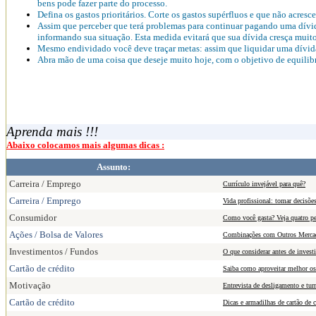
bens pode fazer parte do processo.
Defina os gastos prioritários. Corte os gastos supérfluos e que não acresc
Assim que perceber que terá problemas para continuar pagando uma dívid
informando sua situação. Esta medida evitará que sua dívida cresça muito
Mesmo endividado você deve traçar metas: assim que liquidar uma dívid
Abra mão de uma coisa que deseje muito hoje, com o objetivo de equilibra
Aprenda mais !!!
Abaixo colocamos mais algumas dicas :
Assunto:
Carreira / Emprego
Currículo invejável para quê?
Carreira / Emprego
Vida profissional: tomar decisões
Consumidor
Como você gasta? Veja quatro pe
Ações / Bolsa de Valores
Combinações com Outros Merca
Investimentos / Fundos
O que considerar antes de investi
Cartão de crédito
Saiba como aproveitar melhor os
Motivação
Entrevista de desligamento e tur
Cartão de crédito
Dicas e armadilhas de cartão de c