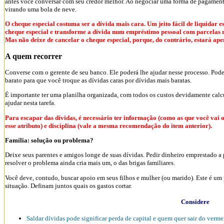
antes você conversar com seu credor melhor. Ao negociar uma forma de pagamen
virando uma bola de neve.
O cheque especial costuma ser a dívida mais cara. Um jeito fácil de liquidar 
cheque especial e transforme a dívida num empréstimo pessoal com parcelas m
Mas não deixe de cancelar o cheque especial, porque, do contrário, estará ap
A quem recorrer
Converse com o gerente de seu banco. Ele poderá lhe ajudar nesse processo. Poder
barato para que você troque as dívidas caras por dívidas mais baratas.
É importante ter uma planilha organizada, com todos os custos devidamente calc
ajudar nesta tarefa.
Para escapar das dívidas, é necessário ter informação (como as que você vai ob
esse atributo) e disciplina (vale a mesma recomendação do item anterior).
Família: solução ou problema?
Deixe seus parentes e amigos longe de suas dívidas. Pedir dinheiro emprestado a
resolver o problema ainda cria mais um, o das brigas familiares.
Você deve, contudo, buscar apoio em seus filhos e mulher (ou marido). Este é um
situação. Definam juntos quais os gastos cortar.
Considere
Saldar dívidas pode significar perda de capital e quem quer sair do verm