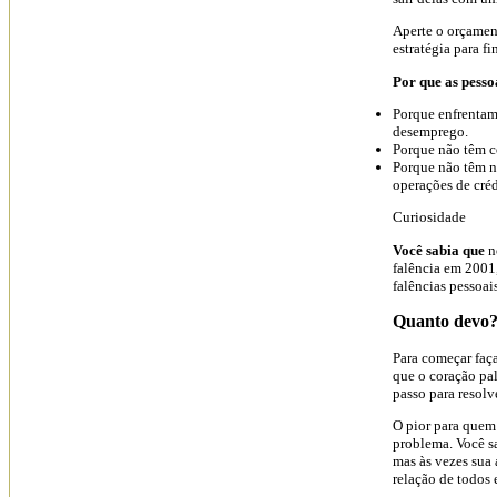
Aperte o orçamen
estratégia para f
Por que as pess
Porque enfrentam
desemprego.
Porque não têm co
Porque não têm n
operações de cr
Curiosidade
Você sabia que
n
falência em 2001
falências pessoai
Quanto devo
Para começar faça
que o coração pa
passo para resolv
O pior para quem
problema. Você sa
mas às vezes sua 
relação de todos 