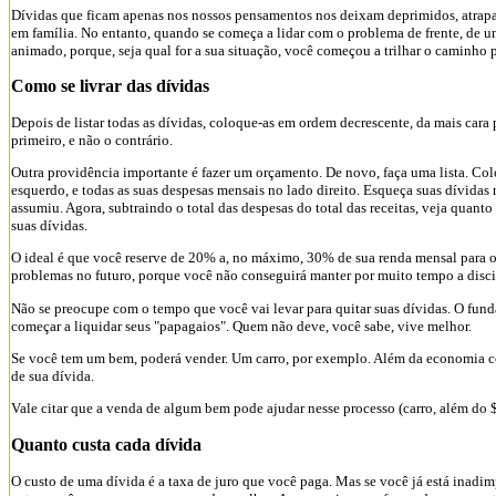
Dívidas que ficam apenas nos nossos pensamentos nos deixam deprimidos, atrapal
em família. No entanto, quando se começa a lidar com o problema de frente, de uma
animado, porque, seja qual for a sua situação, você começou a trilhar o caminho p
Como se livrar das dívidas
Depois de listar todas as dívidas, coloque-as em ordem decrescente, da mais cara 
primeiro, e não o contrário.
Outra providência importante é fazer um orçamento. De novo, faça uma lista. Coloq
esquerdo, e todas as suas despesas mensais no lado direito. Esqueça suas dívidas
assumiu. Agora, subtraindo o total das despesas do total das receitas, veja quant
suas dívidas.
O ideal é que você reserve de 20% a, no máximo, 30% de sua renda mensal para o 
problemas no futuro, porque você não conseguirá manter por muito tempo a disc
Não se preocupe com o tempo que você vai levar para quitar suas dívidas. O fun
começar a liquidar seus "papagaios". Quem não deve, você sabe, vive melhor.
Se você tem um bem, poderá vender. Um carro, por exemplo. Além da economia c
de sua dívida.
Vale citar que a venda de algum bem pode ajudar nesse processo (carro, além do $
Quanto custa cada dívida
O custo de uma dívida é a taxa de juro que você paga. Mas se você já está inadimp