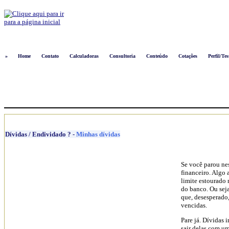
Logon
»
Home
Contato
Calculadoras
Consultoria
Conteúdo
Cotações
Perfil/Tes
Dívidas / Endividado ?
-
Minhas dívidas
Se você parou ne
financeiro. Algo
limite estourado 
do banco. Ou seja
que, desesperado,
vencidas.
Pare já. Dívidas 
sair delas com um