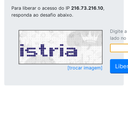
Para liberar o acesso
do IP
216.73.216.10
,
responda ao desafio abaixo.
Digite 
lado no
[trocar imagem]