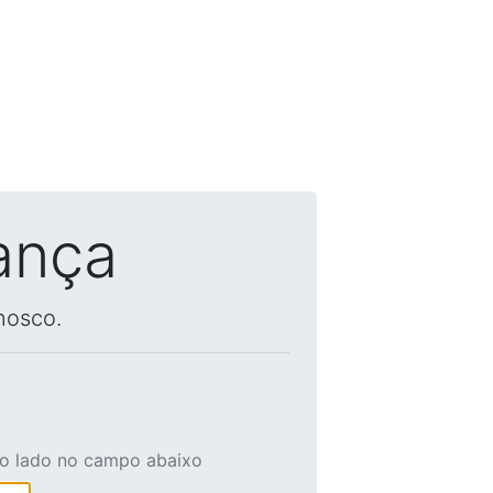
ança
nosco.
ao lado no campo abaixo