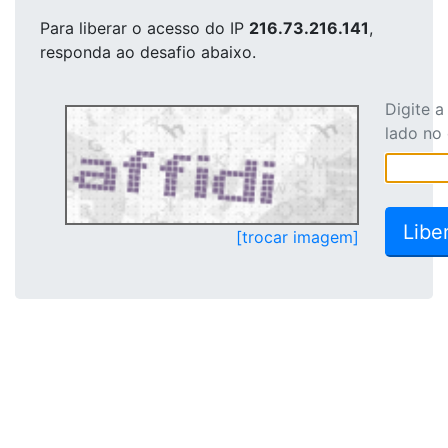
Para liberar o acesso
do IP
216.73.216.141
,
responda ao desafio abaixo.
Digite 
lado no
[trocar imagem]