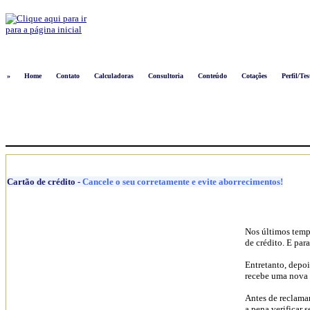
Logon
»
Home
Contato
Calculadoras
Consultoria
Conteúdo
Cotações
Perfil/Tes
Cartão de crédito
-
Cancele o seu corretamente e evite aborrecimentos!
Nos últimos tempo
de crédito. E par
Entretanto, depoi
recebe uma nova f
Antes de reclamar
a pena verificar 