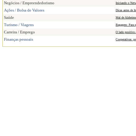
Negócios / Empreendedorismo
Iniciando o Net
Ações / Bolsa de Valores
Dicas antes de In
Saúde
Mal de Alzheime
Turismo / Viagens
Bagagem: Para q
Carreira / Emprego
O lado positivo
Finanças pessoais
Cooperativas: pr