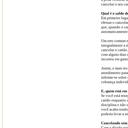
cancelar o seu ca
Qual é o saldo 
Em primeiro lugar
efetuar o cancela
que, quando o car
automaticamente,
Um erro comum en
integralmente a ú
cancelar o cartão
com alguns dias 
incorreu em gasto
Assim, o mais re
atendimento para
informe-se sobre 
cobrança indevid
E, quem está em
Se você está ren
cartão enquanto a
disciplina e não 
você acaba tendo
poderia levar a u
Cancelando sem 
Com a dívida quit