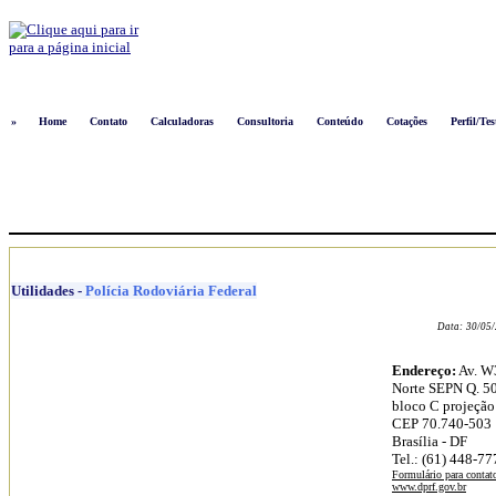
Logon
»
Home
Contato
Calculadoras
Consultoria
Conteúdo
Cotações
Perfil/Tes
Utilidades
-
Polícia Rodoviária Federal
Data:
30/05
Endereço:
Av. W
Norte SEPN Q. 5
bloco C projeção
CEP 70.740-503
Brasília - DF
Tel.: (61) 448-77
Formulário para contat
www.dprf.gov.br