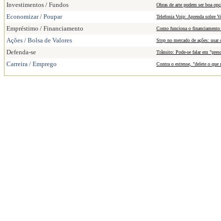
Investimentos / Fundos
Obras de arte podem ser boa opç
Economizar / Poupar
Telefonia Voip: Aprenda sobre V
Empréstimo / Financiamento
Como funciona o financiamento 
Ações / Bolsa de Valores
Stop no mercado de ações: usar 
Defenda-se
Trânsito: Pode-se falar em "pres
Carreira / Emprego
Contra o estresse, "delete o que