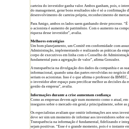
carteira do investidor ganha valor. Ambos ganham, pois, o intere
do management, gerar bons resultados não é só a confirmação 
desenvolvimento de carreira própria, reconhecimento de merca
Para Amigo, ambos os lados saem ganhando deste processo. “É 
o acionista é aumento de patrimônio. Com o aumento na comp
riqueza desse investidor”, avalia.
Melhores estratégias
Um bom planejamento, um Comitê em conformidade com assunt
Administração, implementando e realizando as práticas da empr
corpo de executivos em linha com o Conselho de Administração,
fundamental para a agregação de valor”, afirma Gonzalez.
A transparência na divulgação dos dados da companhia e as sua
informacional, quando uma das partes envolvidas no negócio de
seriam os acionistas. Isso é o que afirma o professor da IBME
o investidor abre espaço para precificar melhor as decisões da
gestão da empresa”, avalia.
Informações durante a crise aumentam confiança
Como as empresas devem agir num momento como o atual, em qu
inseguros sobre o mercado em geral,e principalmente, sobre as 
Os especialistas avaliam que omitir informações aos seus inves
deve ser sim um momento de informar aos investidores sobre o
Transparência na informação é fundamental, fidelizando e inte
sejam positivas. “Esse é o grande momento, pois é o instante e