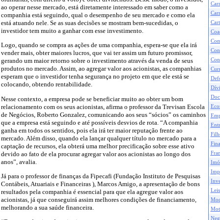
Car
ao operar nesse mercado, está diretamente interessado em saber como a
Carr
companhia está seguindo, qual o desempenho de seu mercado e como ela
está atuando nele. Se as suas decisões se mostram bem-sucedidas, o
Cart
investidor tem muito a ganhar com esse investimento.
Coa
Com
Logo, quando se compra as ações de uma companhia, espera-se que ela irá
Con
vender mais, obter maiores lucros, que vai ter assim um futuro promissor,
Con
gerando um maior retorno sobre o investimento através da venda de seus
produtos no mercado. Assim, ao agregar valor aos acionistas, as companhias
Curr
esperam que o investidor tenha segurança no projeto em que ele está se
Def
colocando, obtendo rentabilidade.
Dívi
Doc
Nesse contexto, a empresa pode se beneficiar muito ao obter um bom
relacionamento com os seus acionistas, afirma o professor da Trevisan Escola
Eco
de Negócios, Roberto Gonzalez, comunicando aos seus “sócios” os caminhos
Emp
que a empresa está seguindo e até possíveis desvios de rota. “A companhia
Ent
ganha em todos os sentidos, pois ela irá ter maior reputação frente ao
Filh
mercado. Além disso, quando ela lançar qualquer título no mercado para a
Fina
captação de recursos, ela obterá uma melhor precificação sobre esse ativo
devido ao fato de ela procurar agregar valor aos acionistas ao longo dos
Fran
anos”, avalia.
Imó
Impo
Já para o professor de finanças da Fipecafi (Fundação Instituto de Pesquisas
Inve
Contábeis, Atuariais e Financeiras ), Marcos Amigo, a apresentação de bons
Leis
resultados pela companhia é essencial para que ela agregue valor aos
acionistas, já que conseguirá assim melhores condições de financiamento,
Mod
melhorando a sua saúde financeira.
Mot
Neg