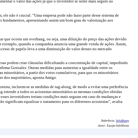
ntar o valor das ações já que o investidor se sente mais seguro ao
 ele não é crucial. “Uma empresa pode não fazer parte desse sistema de
ons fundamentos, apresentando assim um bom grau de valorização aos
tar que ocorra um overhang, ou seja, uma diluição do preço das ações devido
 por exemplo, quando a companhia anuncia uma grande venda de ações. Assim,
excesso de papéis leva a uma diminuição do valor desses no mercado
resas podem criar cláusulas dificultando a concentração de capital, impedindo
 afirma Gonzalez. Outras medidas para aumentar a igualdade entre os
s minoritários, a partir dos votos cumulativos, para que os minoritários
der dos majoritários, aponta Amigo.
cionista, incluem-se as medidas de tag-along, de modo a evitar uma preferência
ong estende a todos os acionistas minoritários as mesmas condições obtidas
esses investidores teriam condições mais seguras em caso de mudanças e
o significam equalizar o tratamento para os diferentes acionistas”, avalia.
Referência:
InfoMoney
Autor:
Equipe InfoMoney