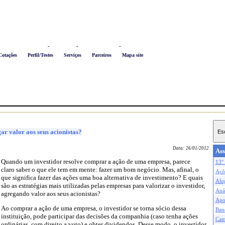
Logon
-
Favoritos
-
Busca conteúdo
-
Newsletter
Cotações
Perfil/Testes
Serviços
Parceiros
Mapa site
 valor aos seus acionistas?
Data:
26/01/2012
Ass
Quando um investidor resolve comprar a ação de uma empresa, parece
13° 
claro saber o que ele tem em mente: fazer um bom negócio. Mas, afinal, o
Açõe
que significa fazer das ações uma boa alternativa de investimento? E quais
Alu
são as estratégias mais utilizadas pelas empresas para valorizar o investidor,
Anál
agregando valor aos seus acionistas?
Apo
Ao comprar a ação de uma empresa, o investidor se torna sócio dessa
Ban
instituição, pode participar das decisões da companhia (caso tenha ações
Cam
ordinárias, com direito a voto) e obter dividendos. Desse modo, o investidor,