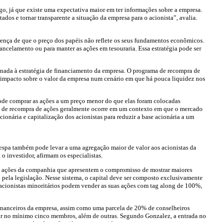
go, já que existe uma expectativa maior em ter informações sobre a empresa.
dos e tornar transparente a situação da empresa para o acionista”, avalia.
crença de que o preço dos papéis não reflete os seus fundamentos econômicos.
cancelamento ou para manter as ações em tesouraria. Essa estratégia pode ser
nada à estratégia de financiamento da empresa. O programa de recompra de
 impacto sobre o valor da empresa num cenário em que há pouca liquidez nos
de comprar as ações a um preço menor do que elas foram colocadas
a de recompra de ações geralmente ocorre em um contexto em que o mercado
onária e capitalização dos acionistas para reduzir a base acionária a um
 também pode levar a uma agregação maior de valor aos acionistas da
o investidor, afirmam os especialistas.
 ações da companhia que apresentem o compromisso de mostrar maiores
 pela legislação. Nesse sistema, o capital deve ser composto exclusivamente
s acionistas minoritários podem vender as suas ações com tag along de 100%,
financeiros da empresa, assim como uma parcela de 20% de conselheiros
 no mínimo cinco membros, além de outras. Segundo Gonzalez, a entrada no