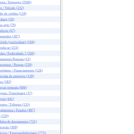
reira / Emprego (2946)
o / Veículo (232)
ão de crédito (118)
ching (26)
o agir (76)
sórcio (67)
sumidor (307)
ículo (curriculum) (104)
enda-se (215)
das / Endividado ? (200)
umentos Pessoais (15)
nomizar / Poupar (239)
réstimo / Financiamento (126)
revista de emprego (158)
os (183)
nças pessoais (606)
quia / Franchising (37)
veis (441)
stos / Tributos (155)
stimentos / Fundos (487)
 (129)
elos de documentos (731)
ivação (309)
ócios / Empreendedorismo (775)