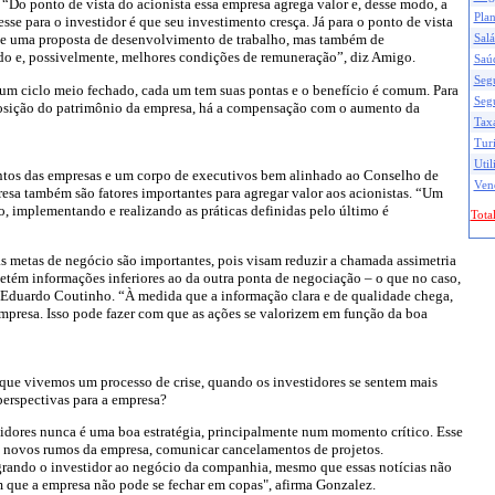
“Do ponto de vista do acionista essa empresa agrega valor e, desse modo, a
Pla
sse para o investidor é que seu investimento cresça. Já para o ponto de vista
de uma proposta de desenvolvimento de trabalho, mas também de
Salá
do e, possivelmente, melhores condições de remuneração”, diz Amigo.
Saú
Seg
um ciclo meio fechado, cada um tem suas pontas e o benefício é comum. Para
Seg
osição do patrimônio da empresa, há a compensação com o aumento da
Taxa
Tur
Util
os das empresas e um corpo de executivos bem alinhado ao Conselho de
Ven
esa também são fatores importantes para agregar valor aos acionistas. “Um
 implementando e realizando as práticas definidas pelo último é
Total
s metas de negócio são importantes, pois visam reduzir a chamada assimetria
tém informações inferiores ao da outra ponta de negociação – o que no caso,
C, Eduardo Coutinho. “À medida que a informação clara e de qualidade chega,
 empresa. Isso pode fazer com que as ações se valorizem em função da boa
e vivemos um processo de crise, quando os investidores se sentem mais
perspectivas para a empresa?
tidores nunca é uma boa estratégia, principalmente num momento crítico. Esse
s novos rumos da empresa, comunicar cancelamentos de projetos.
grando o investidor ao negócio da companhia, mesmo que essas notícias não
m que a empresa não pode se fechar em copas", afirma Gonzalez.