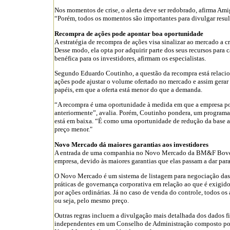
Nos momentos de crise, o alerta deve ser redobrado, afirma Ami
“Porém, todos os momentos são importantes para divulgar resulta
Recompra de ações pode apontar boa oportunidade
A estratégia de recompra de ações visa sinalizar ao mercado a 
Desse modo, ela opta por adquirir parte dos seus recursos para 
benéfica para os investidores, afirmam os especialistas.
Segundo Eduardo Coutinho, a questão da recompra está relacio
ações pode ajustar o volume ofertado no mercado e assim gerar
papéis, em que a oferta está menor do que a demanda.
“A recompra é uma oportunidade à medida em que a empresa po
anteriormente”, avalia. Porém, Coutinho pondera, um program
está em baixa. “É como uma oportunidade de redução da base aci
preço menor."
Novo Mercado dá maiores garantias aos investidores
A entrada de uma companhia no Novo Mercado da BM&F Bovespa
empresa, devido às maiores garantias que elas passam a dar para 
O Novo Mercado é um sistema de listagem para negociação das
práticas de governança corporativa em relação ao que é exigido
por ações ordinárias. Já no caso de venda do controle, todos o
ou seja, pelo mesmo preço.
Outras regras incluem a divulgação mais detalhada dos dados 
independentes em um Conselho de Administração composto por