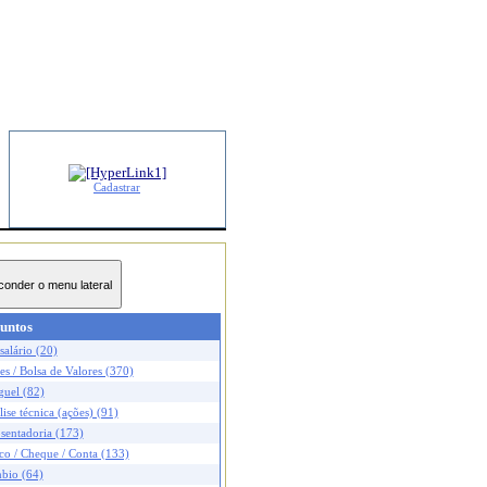
Cadastrar
untos
salário (20)
s / Bolsa de Valores (370)
guel (82)
ise técnica (ações) (91)
sentadoria (173)
co / Cheque / Conta (133)
bio (64)