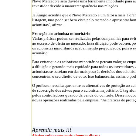
Novo Mercado é sem dúvida uma ferramenta importante para aume
investidor devido à maior transparência nas relações.
Já Amigo acredita que o Novo Mercado é um fator a mais. Porém,
listagem, mas pode ser bem vista pelo mercado e apresentar b
acionistas”, afirma.
Proteção ao acionista minoritário
Várias práticas podem ser realizadas pelas companhias para evi
ao excesso de oferta no mercado. Essa diluição pode ocorrer,
os acionistas minoritários acabam sendo prejudicados, pois o 
acionário.
Para evitar que os acionistas minoritários percam valor, as emp
a diluição e gerando mais equidade para todos os investidores,
acionistas se baseiam em dar mais peso às decisões dos acionista
concentrem o seu direito de voto. Isso balancearia, assim, o po
O professor ressalta que, entre as alternativas de proteção ao a
de subscrição dos ativos para o acionista majoritário. O tag al
pelos controladores quando da venda do controle. Desse modo, 
novas operações realizadas pela empresa. “As práticas de proteçã
Aprenda mais !!!
Abaixo colocamos mais algumas dicas :