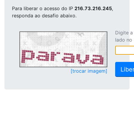
Para liberar o acesso
do IP
216.73.216.245
,
responda ao desafio abaixo.
Digite 
lado no
[trocar imagem]