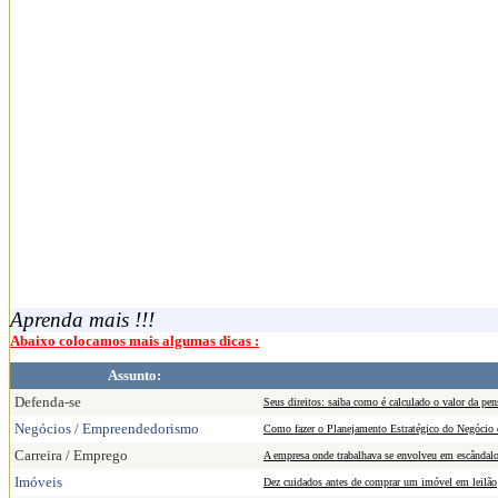
Aprenda mais !!!
Abaixo colocamos mais algumas dicas :
Assunto:
Defenda-se
Seus direitos: saiba como é calculado o valor da pen
Negócios / Empreendedorismo
Como fazer o Planejamento Estratégico do Negócio 
Carreira / Emprego
A empresa onde trabalhava se envolveu em escândalos
Imóveis
Dez cuidados antes de comprar um imóvel em leilão