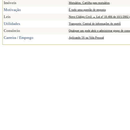
Imóveis
Mutuários: Cartilha para mutuários
Motivação
É tudo uma questão de resposta
Leis
Novo Código Civil → Lei nº 10.406 de 10/1/2002 (Pa
Utilidades
Transporte: Central de informações do metrô
Consórcio
Qualquer um pode abrir e administrar grupo de cons
Carreira / Emprego
Aplicando 5S na Vida Pessoal