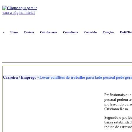
Logon
»
Home
Contato
Calculadoras
Consultoria
Conteúdo
Cotações
Perfil/Tes
Carreira / Emprego
-
Levar conflitos do trabalho para lado pessoal pode ger
Profissionais que
pessoal podem ter
professor do cur
Cristiano Rosa.
Segundo o profess
baixa estabilida
índice de estresse