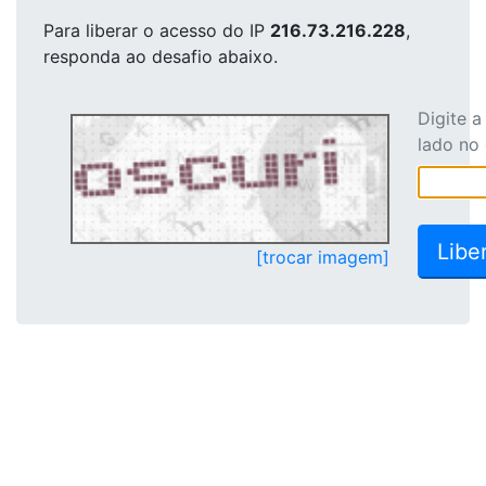
Para liberar o acesso
do IP
216.73.216.228
,
responda ao desafio abaixo.
Digite 
lado no
[trocar imagem]