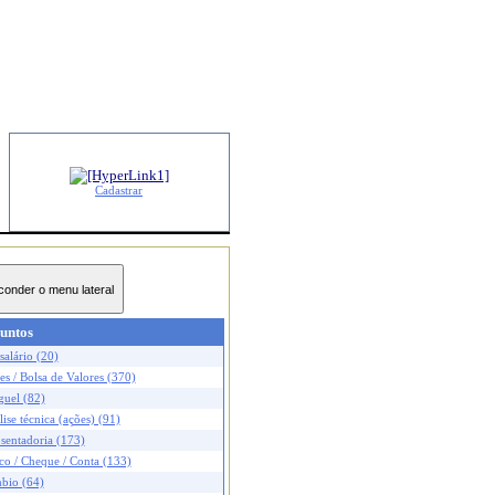
Cadastrar
untos
salário (20)
s / Bolsa de Valores (370)
guel (82)
ise técnica (ações) (91)
sentadoria (173)
co / Cheque / Conta (133)
bio (64)