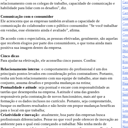
Car
relacionamento com os colegas de trabalho, capacidade de comunicação e
habilidade para lidar com os desafios”, diz.
Carr
Cart
Comunicação com o consumidor
Coa
Ele acrescenta que as empresas também avaliam a capacidade de
Com
comunicação do colaborador com o público consumidor. “Se você trabalhar
Con
em vendas, esse elemento ainda é avaliado”, afirma.
Con
De acordo com o especialista, as pessoas efetivadas, geralmente, são aquelas
Curr
que recebem elogios por parte dos consumidores, o que torna ainda mais
Def
positiva sua imagem dentro da empresa.
Dívi
Cinco dicas
Doc
Para ajudar na efetivação, ele aconselha cinco passos. Confira:
Eco
Emp
Relacionamento interno
: o comportamento do profissional é um dos
Ent
principais pontos levados em consideração pelos contratadores. Portanto,
tenha um bom relacionamento com sua equipe de trabalho, atue mais em
Filh
conjunto, assuma desafios e proponha mudanças na rotina;
Fina
Pontualidade e atitude
: seja pontual e encare com responsabilidade as
Fran
tarefas que desempenha na empresa. A atitude é uma das grandes
Imó
responsáveis pela contratação de novos funcionários, mais até que a
Impo
formação e os dados inclusos no currículo. Portanto, seja comprometido,
busque os melhores resultados e não hesite em propor mudanças benéficas
Inve
para o local em que trabalha;
Leis
Criatividade e inovaçã
o: atualmente, boa parte das empresas busca
Mod
profissionais diferenciados. Pense no que você pode oferecer de inovação ao
Mot
ambiente para o qual está começando a trabalhar. Não tenha medo de
Neg