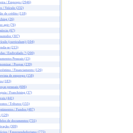
reira / Emprego (2946)
o / Veículo (232)
ão de crédito (118)
ching (26)
o agir (76)
sórcio (67)
sumidor (307)
ículo (curriculum) (104)
enda-se (215)
das / Endividado ? (200)
umentos Pessoais (15)
nomizar / Poupar (239)
réstimo / Financiamento (126)
revista de emprego (158)
os (183)
nças pessoais (606)
quia / Franchising (37)
veis (441)
stos / Tributos (155)
stimentos / Fundos (487)
 (129)
elos de documentos (731)
ivação (309)
ócios / Empreendedorismo (775)