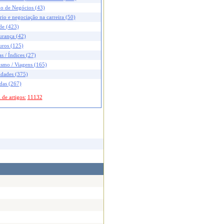
no de Negócios (43)
rio e negociação na carreira (50)
de (423)
urança (42)
uros (125)
s / Índices (27)
ismo / Viagens (165)
idades (375)
das (267)
 de artigos:
11132