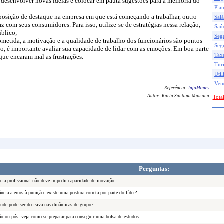
desenvolver novas ideias e colocar em pauta sugestões para a melhoria do
Pla
 posição de destaque na empresa em que está começando a trabalhar, outro
Salá
com seus consumidores. Para isso, utilize-se de estratégias nessa relação,
Saú
úblico;
Seg
metida, a motivação e a qualidade de trabalho dos funcionários são pontos
Seg
, é importante avaliar sua capacidade de lidar com as emoções. Em boa parte
Taxa
que encaram mal as frustrações.
Tur
Util
Ven
Referência:
InfoMoney
Autor:
Karla Santana Mamona
Total
Perguntas:
cia profissional não deve impedir capacidade de inovação
ância a erros à punição: existe uma postura correta por parte do líder?
ude pode ser decisiva nas dinâmicas de grupo?
o ou pós: veja como se preparar para conseguir uma bolsa de estudos