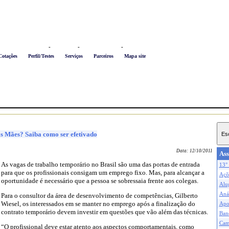
Logon
-
Favoritos
-
Busca conteúdo
-
Newsletter
Cotações
Perfil/Testes
Serviços
Parceiros
Mapa site
s Mães? Saiba como ser efetivado
Data:
12/10/2011
Ass
As vagas de trabalho temporário no Brasil são uma das portas de entrada
13° 
para que os profissionais consigam um emprego fixo. Mas, para alcançar a
Açõe
oportunidade é necessário que a pessoa se sobressaia frente aos colegas.
Alu
Anál
Para o consultor da área de desenvolvimento de competências, Gilberto
Wiesel, os interessados em se manter no emprego após a finalização do
Apo
contrato temporário devem investir em questões que vão além das técnicas.
Ban
Cam
“O profissional deve estar atento aos aspectos comportamentais, como