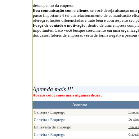
desempenho da empresa;
Boa comunicação com o cliente
: se você deseja alcançar uma
passo importante é ter um relacionamento de comunicação eficaz 
ofereça soluções diferenciadas e trate bem e com respeito seu p
Força de vontade e motivação
: dentro de uma empresa compro
importantes. Caso você busque crescimento em uma organização
dos casos, líderes de empresas veem de forma negativa pessoas 
Aprenda mais !!!
Abaixo colocamos mais algumas dicas :
Assunto:
Carreira / Emprego
Experiên
Carreira / Emprego
Da toler
Entrevista de emprego
Uma atit
Carreira / Emprego
Graduaçã