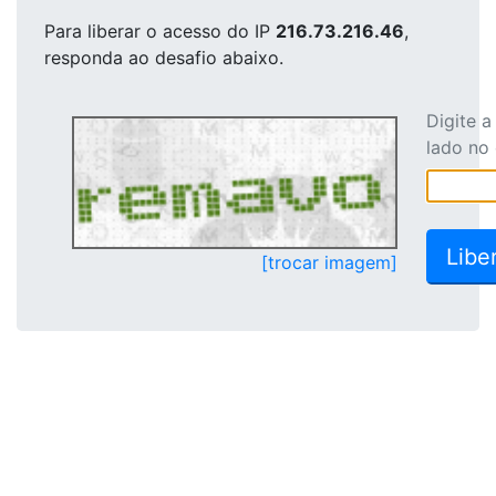
Para liberar o acesso
do IP
216.73.216.46
,
responda ao desafio abaixo.
Digite 
lado no
[trocar imagem]