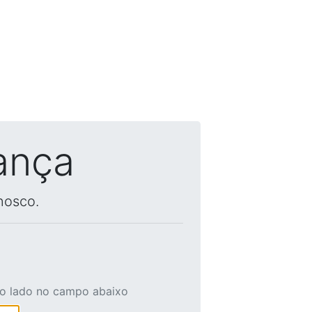
ança
nosco.
ao lado no campo abaixo