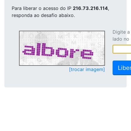
Para liberar o acesso
do IP
216.73.216.114
,
responda ao desafio abaixo.
Digite 
lado no
[trocar imagem]