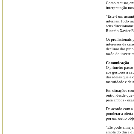
Como recusar, ent
interpretação no
“Este é um assun
internas. Todo m
seus direcionamen
Ricardo Xavier R
Os profissionais
interesses da car
declinar das prop
razão do investi
Comunicação
O primeiro passo 
aos gestores a ca
das ideias que a 
maturidade e deix
Em situações como
outro, desde que
para ambos - org
De acordo com a g
ponderar a oferta
por um outro obj
"Ele pode almeja
ampla do dia a di