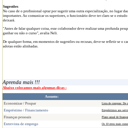
Sugestões
No caso de o profissional optar por sugerir uma outra especialização, no lugar daq
importantes. Ao comunicar os superiores, o funcionário deve ter claro se o estudo
deixará.
"Antes de falar qualquer coisa, esse colaborador deve realizar uma profunda pesqu
ganhar ou não o curso", avalia Neli.
De qualquer forma, em momentos de sugestões ou recusas, deve-se refletir se o c
adotas estão alinhadas.
Aprenda mais !!!
Abaixo colocamos mais algumas dicas :
Assunto:
Economizar / Poupar
Lista de compras: De o
Empréstimo / Financiamento
Empréstimos aos serv
Finanças pessoais
Plano anual de finança
Entrevista de emprego
Os 10 erros mais come