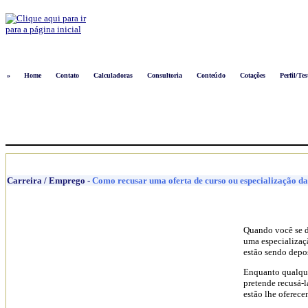
Logon
»
Home
Contato
Calculadoras
Consultoria
Conteúdo
Cotações
Perfil/Tes
Carreira / Emprego
-
Como recusar uma oferta de curso ou especialização d
Quando você se d
uma especializaçã
estão sendo depos
Enquanto qualque
pretende recusá-l
estão lhe oferec