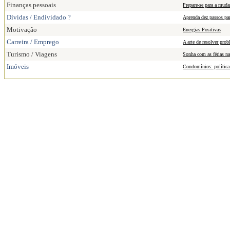
Finanças pessoais
Prepare-se para a muda
Dívidas / Endividado ?
Aprenda dez passos par
Motivação
Energias Positivas
Carreira / Emprego
A arte de resolver pro
Turismo / Viagens
Sonha com as férias n
Imóveis
Condomínios: política 