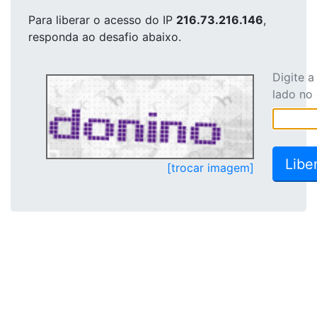
Para liberar o acesso
do IP
216.73.216.146
,
responda ao desafio abaixo.
Digite 
lado no
[trocar imagem]