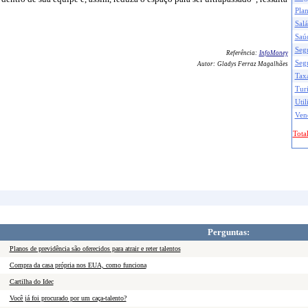
Pla
Salá
Saú
Seg
Referência:
InfoMoney
Seg
Autor:
Gladys Ferraz Magalhães
Taxa
Tur
Util
Ven
Total
Perguntas:
Planos de previdência são oferecidos para atrair e reter talentos
Compra da casa própria nos EUA, como funciona
Cartilha do Idec
Você já foi procurado por um caça-talento?