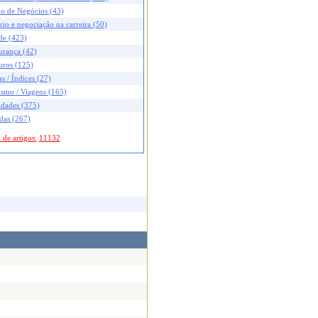
no de Negócios (43)
rio e negociação na carreira (50)
de (423)
urança (42)
uros (125)
s / Índices (27)
ismo / Viagens (165)
idades (375)
das (267)
 de artigos:
11132