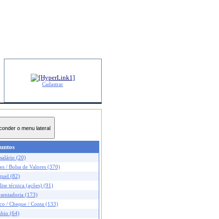
Cadastrar
untos
salário (20)
s / Bolsa de Valores (370)
guel (82)
ise técnica (ações) (91)
sentadoria (173)
co / Cheque / Conta (133)
bio (64)