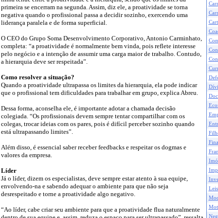
Car
primeira se encerram na segunda. Assim, diz ele, a proatividade se torna
Carr
negativa quando o profissional passa a decidir sozinho, exercendo uma
liderança paralela e de forma superficial.
Cart
Coa
O CEO do Grupo Soma Desenvolvimento Corporativo, Antonio Carminhato,
Com
completa: “a proatividade é normalmente bem vinda, pois reflete interesse
Con
pelo negócio e a intenção de assumir uma carga maior de trabalho. Contudo,
Con
a hierarquia deve ser respeitada”.
Curr
Como resolver a situação?
Def
Quando a proatividade ultrapassa os limites da hierarquia, ela pode indicar
Dívi
que o profissional tem dificuldades para trabalhar em grupo, explica Abreu.
Doc
Eco
Dessa forma, aconselha ele, é importante adotar a chamada decisão
Emp
colegiada. “Os profissionais devem sempre tentar compartilhar com os
colegas, trocar ideias com os pares, pois é difícil perceber sozinho quando
Ent
está ultrapassando limites”.
Filh
Fina
Além disso, é essencial saber receber feedbacks e respeitar os dogmas e
Fran
valores da empresa.
Imó
Líder
Impo
Já o líder, dizem os especialistas, deve sempre estar atento à sua equipe,
Inve
envolvendo-na e sabendo adequar o ambiente para que não seja
Leis
desrespeitado e torne a proatividade algo negativo.
Mod
Mot
“Ao líder, cabe criar seu ambiente para que a proatividade flua naturalmente
Neg
dentro de sua equipe e, assim, reduza o espaço para ser ultrapassado”, ressalta