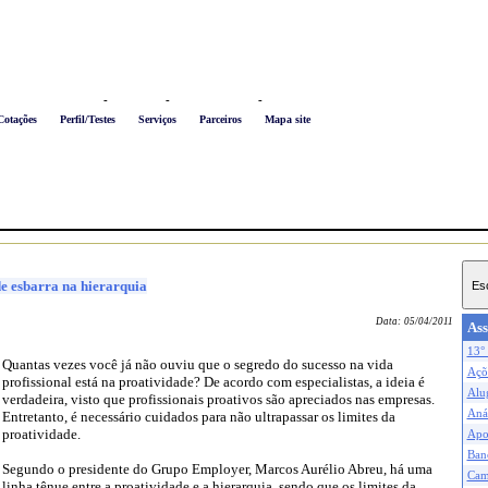
Logon
-
Favoritos
-
Busca conteúdo
-
Newsletter
Cotações
Perfil/Testes
Serviços
Parceiros
Mapa site
de esbarra na hierarquia
Data:
05/04/2011
Ass
13° 
Quantas vezes você já não ouviu que o segredo do sucesso na vida
Açõe
profissional está na proatividade? De acordo com especialistas, a ideia é
Alu
verdadeira, visto que profissionais proativos são apreciados nas empresas.
Anál
Entretanto, é necessário cuidados para não ultrapassar os limites da
proatividade.
Apo
Ban
Segundo o presidente do Grupo Employer, Marcos Aurélio Abreu, há uma
Cam
linha tênue entre a proatividade e a hierarquia, sendo que os limites da