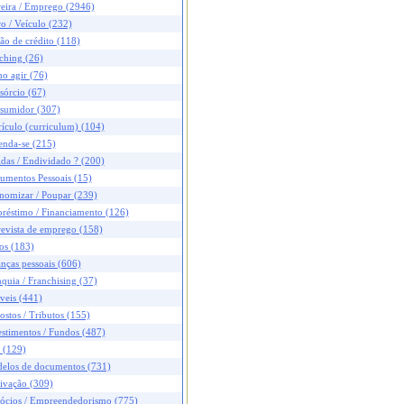
reira / Emprego (2946)
o / Veículo (232)
ão de crédito (118)
ching (26)
o agir (76)
sórcio (67)
sumidor (307)
ículo (curriculum) (104)
enda-se (215)
das / Endividado ? (200)
umentos Pessoais (15)
nomizar / Poupar (239)
réstimo / Financiamento (126)
revista de emprego (158)
os (183)
nças pessoais (606)
quia / Franchising (37)
veis (441)
stos / Tributos (155)
stimentos / Fundos (487)
 (129)
elos de documentos (731)
ivação (309)
ócios / Empreendedorismo (775)