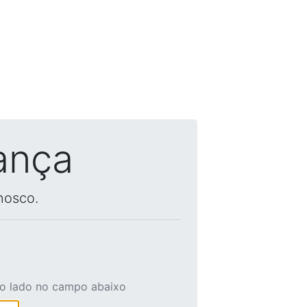
ança
nosco.
ao lado no campo abaixo