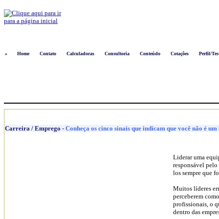
Logon
»
Home
Contato
Calculadoras
Consultoria
Conteúdo
Cotações
Perfil/Tes
Carreira / Emprego
-
Conheça os cinco sinais que indicam que você não é um
Liderar uma equip
responsável pelo 
los sempre que fo
Muitos líderes er
perceberem como 
profissionais, o 
dentro das empre