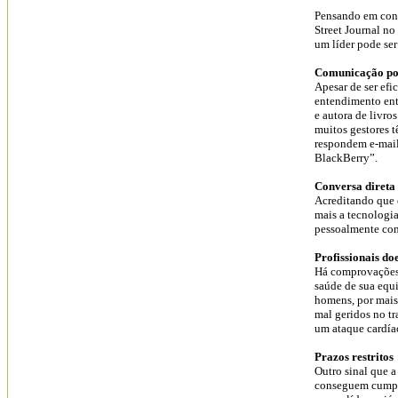
Pensando em cons
Street Journal n
um líder pode se
Comunicação po
Apesar de ser efi
entendimento ent
e autora de livro
muitos gestores 
respondem e-mails
BlackBerry”.
Conversa direta
Acreditando que 
mais a tecnologia
pessoalmente com 
Profissionais do
Há comprovações c
saúde de sua equ
homens, por mais
mal geridos no t
um ataque cardía
Prazos restritos
Outro sinal que a
conseguem cumpri