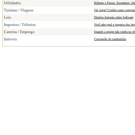
Utilidades
Bilhetes e Passes: Estudantes: ôn
Turismo / Viagens
Vai viajar? Confira como comprar
Leis
Direitos Autorais sobre Software
Impostos / Tributos
Você sabe qual o impacto dos imp
Carreira / Emprego
Quando a equipe não confia no che
Imóveis
Convenção de condomínio