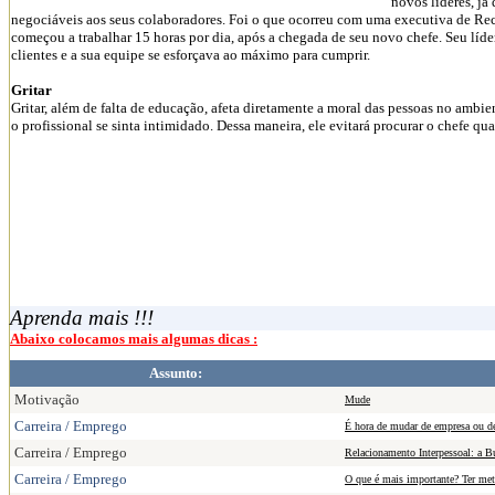
novos líderes, já
negociáveis aos seus colaboradores. Foi o que ocorreu com uma executiva de R
começou a trabalhar 15 horas por dia, após a chegada de seu novo chefe. Seu líd
clientes e a sua equipe se esforçava ao máximo para cumprir.
Gritar
Gritar, além de falta de educação, afeta diretamente a moral das pessoas no ambie
o profissional se sinta intimidado. Dessa maneira, ele evitará procurar o chefe 
Aprenda mais !!!
Abaixo colocamos mais algumas dicas :
Assunto:
Motivação
Mude
Carreira / Emprego
É hora de mudar de empresa ou de
Carreira / Emprego
Relacionamento Interpessoal: a B
Carreira / Emprego
O que é mais importante? Ter meta