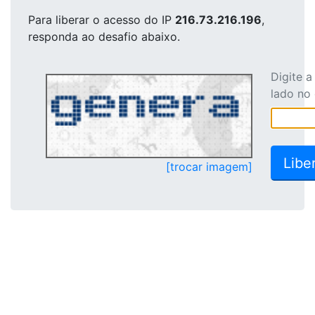
Para liberar o acesso
do IP
216.73.216.196
,
responda ao desafio abaixo.
Digite 
lado no
[trocar imagem]