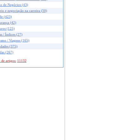
no de Negócios (43)
rio e negociação na carreira (50)
de (423)
urança (42)
uros (125)
s / Índices (27)
ismo / Viagens (165)
idades (375)
das (267)
 de artigos:
11132