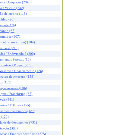
reira / Emprego (2946)
o / Veículo (232)
ão de crédito (118)
ching (26)
o agir (76)
sórcio (67)
sumidor (307)
ículo (curriculum) (104)
enda-se (215)
das / Endividado ? (200)
umentos Pessoais (15)
nomizar / Poupar (239)
réstimo / Financiamento (126)
revista de emprego (158)
os (183)
nças pessoais (606)
quia / Franchising (37)
veis (441)
stos / Tributos (155)
stimentos / Fundos (487)
 (129)
elos de documentos (731)
ivação (309)
ócios / Empreendedorismo (775)