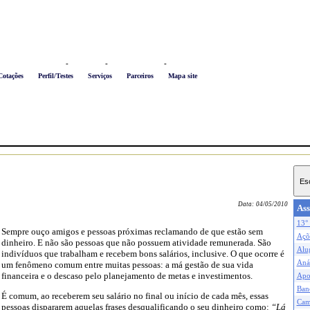
Logon
-
Favoritos
-
Busca conteúdo
-
Newsletter
Cotações
Perfil/Testes
Serviços
Parceiros
Mapa site
Data:
04/05/2010
Ass
13° 
Sempre ouço amigos e pessoas próximas reclamando de que estão sem
Açõe
dinheiro. E não são pessoas que não possuem atividade remunerada. São
Alu
indivíduos que trabalham e recebem bons salários, inclusive. O que ocorre é
Anál
um fenômeno comum entre muitas pessoas: a má gestão de sua vida
financeira e o descaso pelo planejamento de metas e investimentos.
Apo
Ban
É comum, ao receberem seu salário no final ou início de cada mês, essas
Cam
pessoas dispararem aquelas frases desqualificando o seu dinheiro como:
“Lá