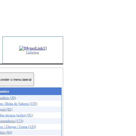
Cadastrar
untos
salário (20)
s / Bolsa de Valores (370)
guel (82)
ise técnica (ações) (91)
sentadoria (173)
co / Cheque / Conta (133)
bio (64)