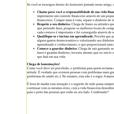
Se você se enxergou dentro do horizonte pintado nesse artigo,
Chame para você a responsabilidade de sua vida fina
implemente um controle financeiro através de um pequen
financeiros. Compre mais à vista, separe o dinheiro do 
Respeite o seu dinheiro.
Chega de frases ou atitudes qu
que pretende fazer, pesquise os melhores locais de com
cada centavo é importante e foi conseguido através de seu
Qualifique-se e invista em aprendizado.
Perceba que pa
alguns gastos desnecessários e valorizando seu dinheiro
aprendizado e conhecimento, o que proporcionará uma 
Comece a guardar dinheiro.
Chega de sair gastando se
fazer é guardar dinheiro, investir, mesmo que no inicio 
que fará em sua vida.
Chega de lamentações!
Como você deve ter percebido, o problema para quem reclama da
atitude. É verdade que existem pessoas com problemas mais g
problemas de saúde etc.). No entanto, esta não é a regra. A mai
É hora de mudar essa situação e o segredo de tudo passa sempre
continuar com os mesmos erros, com a vida financeira desordena
para e perto das pessoas que estão ao seu lado. Combinado?