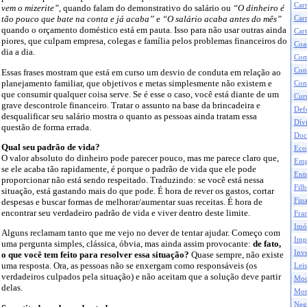
Car
vem o mizerite”
, quando falam do demonstrativo do salário ou
“O dinheiro é
tão pouco que bate na conta e já acaba”
e
“O salário acaba antes do mês”
Carr
quando o orçamento doméstico está em pauta. Isso para não usar outras ainda
Cart
piores, que culpam empresa, colegas e família pelos problemas financeiros do
Coa
dia a dia.
Com
Con
Essas frases mostram que está em curso um desvio de conduta em relação ao
planejamento familiar, que objetivos e metas simplesmente não existem e
Con
que consumir qualquer coisa serve. Se é esse o caso, você está diante de um
Curr
grave descontrole financeiro. Tratar o assunto na base da brincadeira e
Def
desqualificar seu salário mostra o quanto as pessoas ainda tratam essa
Dívi
questão de forma errada.
Doc
Qual seu padrão de vida?
Eco
O valor absoluto do dinheiro pode parecer pouco, mas me parece claro que,
Emp
se ele acaba tão rapidamente, é porque o padrão de vida que ele pode
Ent
proporcionar não está sendo respeitado. Traduzindo: se você está nessa
Filh
situação, está gastando mais do que pode. É hora de rever os gastos, cortar
Fina
despesas e buscar formas de melhorar/aumentar suas receitas. É hora de
encontrar seu verdadeiro padrão de vida e viver dentro deste limite.
Fran
Imó
Alguns reclamam tanto que me vejo no dever de tentar ajudar. Começo com
Impo
uma pergunta simples, clássica, óbvia, mas ainda assim provocante:
de fato,
Inve
o que você tem feito para resolver essa situação?
Quase sempre, não existe
uma resposta. Ora, as pessoas não se enxergam como responsáveis (os
Leis
verdadeiros culpados pela situação) e não aceitam que a solução deve partir
Mod
delas.
Mot
Neg