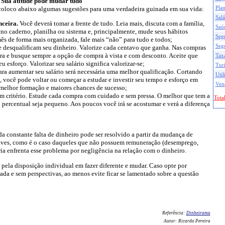
Sua atitude pode mudar tudo
 coloco abaixo algumas sugestões para uma verdadeira guinada em sua vida:
Pla
Salá
nceira.
Você deverá tomar a frente de tudo. Leia mais, discuta com a família,
Saú
o caderno, planilha ou sistema e, principalmente, mude seus hábitos
Seg
mês de forma mais organizada, fale mais “não” para tudo e todos;
Seg
e desqualificam seu dinheiro. Valorize cada centavo que ganha. Nas compras
pra e busque sempre a opção de compra à vista e com desconto. Aceite que
Taxa
 esforço. Valorizar seu salário significa valorizar-se;
Tur
ra aumentar seu salário será necessária uma melhor qualificação. Cortando
Util
, você pode voltar ou começar a estudar e investir seu tempo e esforço em
Ven
melhor formação e maiores chances de sucesso;
m critério. Estude cada compra com cuidado e sem pressa. O melhor que tem a
Total
o percentual seja pequeno. Aos poucos você irá se acostumar e verá a diferença
 constante falta de dinheiro pode ser resolvido a partir da mudança de
raves, como é o caso daqueles que não possuem remuneração (desemprego,
oria enfrenta esse problema por negligência na relação com o dinheiro.
 pela disposição individual em fazer diferente e mudar. Caso opte por
da e sem perspectivas, ao menos evite ficar se lamentado sobre a questão
Referência:
Dinheirama
Autor:
Ricardo Pereira