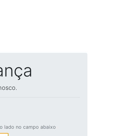
ança
nosco.
ao lado no campo abaixo