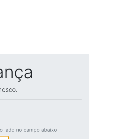
ança
nosco.
ao lado no campo abaixo