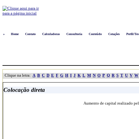
Logon
»
Home
Contato
Calculadoras
Consultoria
Conteúdo
Cotações
Perfil/Tes
Clique na letra:
A
B
C
D
E
F
G
H
I
J
K
L
M
N
O
P
Q
R
S
T
U
V
W
Colocação direta
Aumento de capital realizado pel