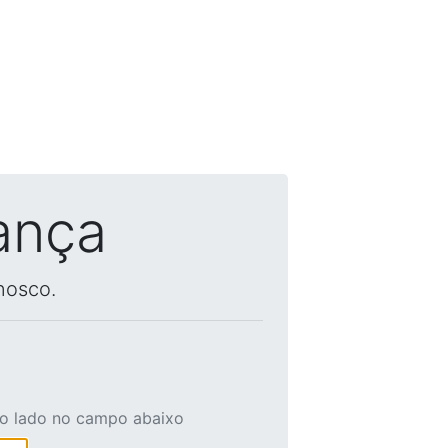
ança
nosco.
ao lado no campo abaixo