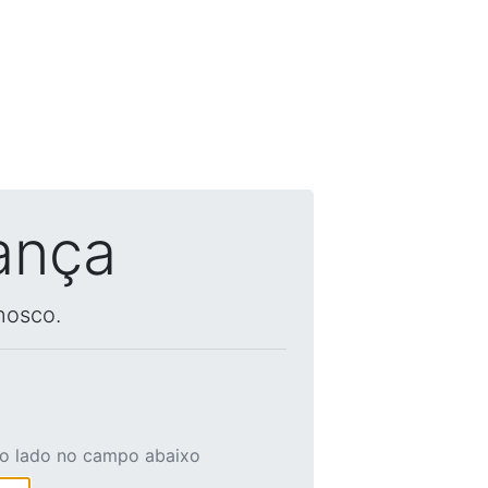
ança
nosco.
ao lado no campo abaixo