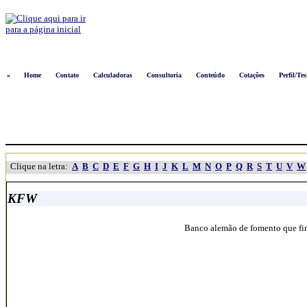
Logon
»
Home
Contato
Calculadoras
Consultoria
Conteúdo
Cotações
Perfil/Tes
Clique na letra:
A
B
C
D
E
F
G
H
I
J
K
L
M
N
O
P
Q
R
S
T
U
V
W
KFW
Banco alemão de fomento que fin