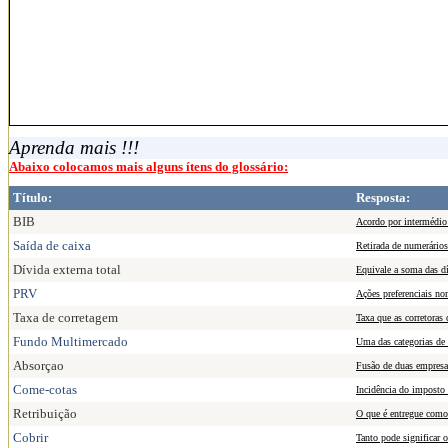
Aprenda mais !!!
Abaixo colocamos mais alguns ítens do glossário:
Título:
Resposta:
BIB
Acordo por intermédio 
Saída de caixa
Retirada de numerários
Dívida externa total
Equivale a soma das dív
PRV
Ações preferenciais no
Taxa de corretagem
Taxa que as corretoras 
Fundo Multimercado
Uma das categorias de
Absorçao
Fusão de duas empresa
Come-cotas
Incidência do imposto 
Retribuição
O que é entregue como
Cobrir
Tanto pode significar 