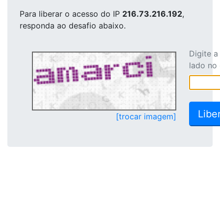
Para liberar o acesso
do IP
216.73.216.192
,
responda ao desafio abaixo.
Digite 
lado no
[trocar imagem]