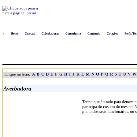
Logon
»
Home
Contato
Calculadoras
Consultoria
Conteúdo
Cotações
Perfil/Tes
Clique na letra:
A
B
C
D
E
F
G
H
I
J
K
L
M
N
O
P
Q
R
S
T
U
V
W
Averbadora
Termo que é usado para denominar
participa do custeio do mesmo. N
plano dos seus funcionários, ou