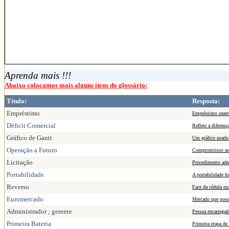
Aprenda mais !!!
Abaixo colocamos mais alguns ítens do glossário:
Título:
Resposta:
Empréstimo
Empréstimo oneros
Déficit Comercial
Reflete a diferenç
Gráfico de Gantt
Um gráfico usado 
Operação a Futuro
Compromissos ass
Licitação
Procedimento admi
Portabilidade
A portabilidade f
Reverso
Face da cédula ou
Euromercado
Mercado que possi
Administrador ; gerente
Pessoa encarregad
Primeira Bateria
Primeira etapa de 