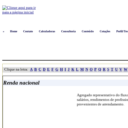
Logon
»
Home
Contato
Calculadoras
Consultoria
Conteúdo
Cotações
Perfil/Tes
Clique na letra:
A
B
C
D
E
F
G
H
I
J
K
L
M
N
O
P
Q
R
S
T
U
V
W
Renda nacional
Agregado representativo do fluxo
salários, rendimentos de profissio
provenientes de arrendamento.