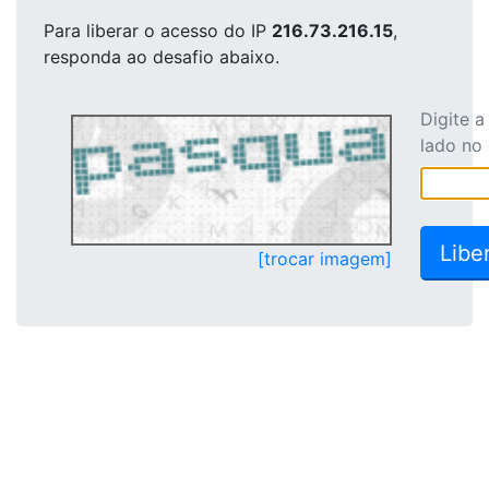
Para liberar o acesso
do IP
216.73.216.15
,
responda ao desafio abaixo.
Digite 
lado no
[trocar imagem]