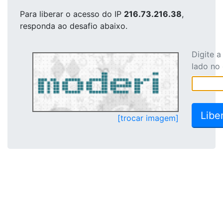
Para liberar o acesso
do IP
216.73.216.38
,
responda ao desafio abaixo.
Digite 
lado no
[trocar imagem]