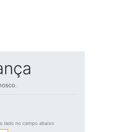
ança
nosco.
ao lado no campo abaixo