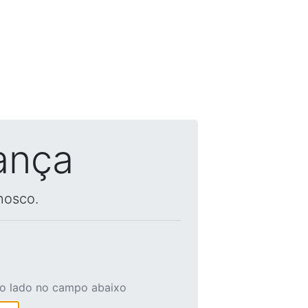
ança
nosco.
ao lado no campo abaixo