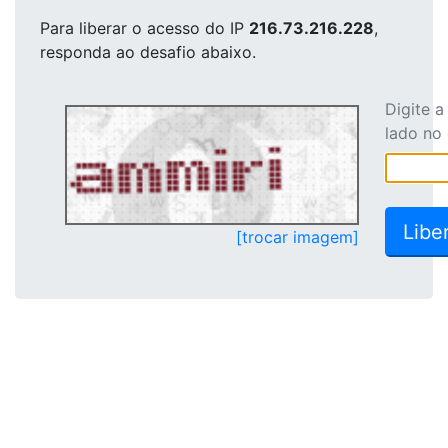
Para liberar o acesso
do IP
216.73.216.228
,
responda ao desafio abaixo.
Digite 
lado no
[trocar imagem]