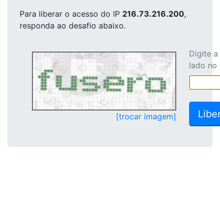
Para liberar o acesso
do IP
216.73.216.200
,
responda ao desafio abaixo.
Digite 
lado no
[trocar imagem]