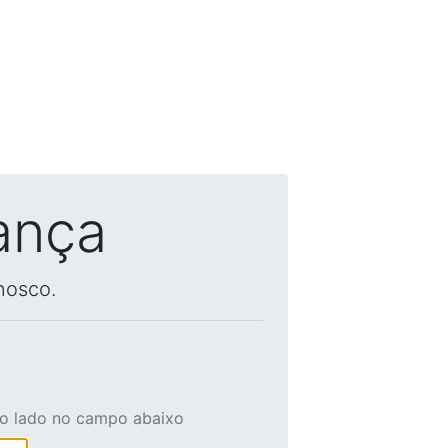
ança
nosco.
ao lado no campo abaixo