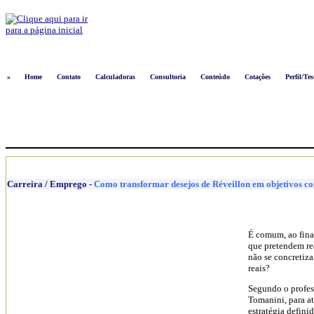
Logon
»
Home
Contato
Calculadoras
Consultoria
Conteúdo
Cotações
Perfil/Tes
Carreira / Emprego
-
Como transformar desejos de Réveillon em objetivos co
É comum, ao final
que pretendem rea
não se concretiz
reais?
Segundo o profes
Tomanini, para at
estratégia defini