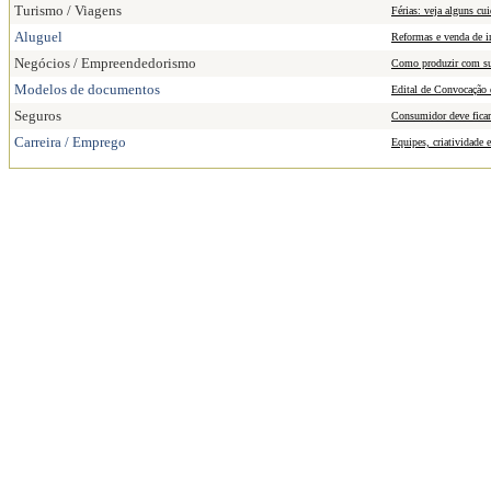
Turismo / Viagens
Férias: veja alguns cu
Aluguel
Reformas e venda de 
Negócios / Empreendedorismo
Como produzir com su
Modelos de documentos
Edital de Convocação 
Seguros
Consumidor deve ficar 
Carreira / Emprego
Equipes, criatividade