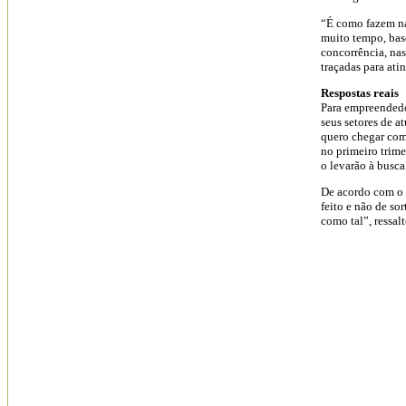
“É como fazem na
muito tempo, bas
concorrência, na
traçadas para at
Respostas reais
Para empreendedo
seus setores de 
quero chegar com
no primeiro trime
o levarão à busca
De acordo com o p
feito e não de sor
como tal”, ressal