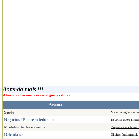
Aprenda mais !!!
Abaixo colocamos mais algumas dicas :
Assunto:
Saúde
Medo da segunda e in
Negócios / Empreendedorismo
15 coisas que o impede
Modelos de documentos
Resposta a um Anúnci
Defenda-se
Direitos fundamentais 