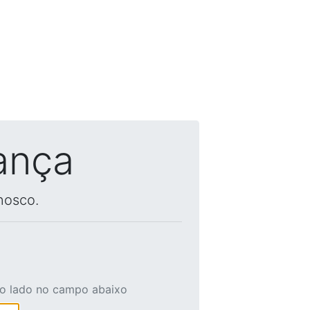
ança
nosco.
ao lado no campo abaixo