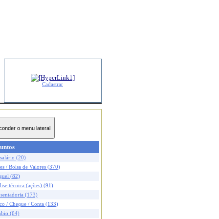
Cadastrar
untos
salário (20)
s / Bolsa de Valores (370)
guel (82)
ise técnica (ações) (91)
sentadoria (173)
co / Cheque / Conta (133)
bio (64)