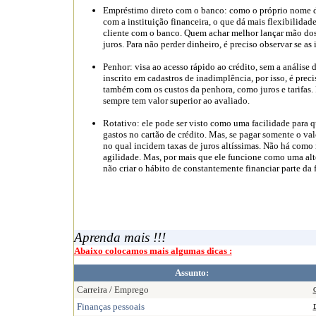
Empréstimo direto com o banco: como o próprio nome di
com a instituição financeira, o que dá mais flexibilidad
cliente com o banco. Quem achar melhor lançar mão dos 
juros. Para não perder dinheiro, é preciso observar se as
Penhor: visa ao acesso rápido ao crédito, sem a análise 
inscrito em cadastros de inadimplência, por isso, é prec
também com os custos da penhora, como juros e tarifas. F
sempre tem valor superior ao avaliado.
Rotativo: ele pode ser visto como uma facilidade para
gastos no cartão de crédito. Mas, se pagar somente o val
no qual incidem taxas de juros altíssimas. Não há como
agilidade. Mas, por mais que ele funcione como uma alte
não criar o hábito de constantemente financiar parte da f
Aprenda mais !!!
Abaixo colocamos mais algumas dicas :
Assunto:
Carreira / Emprego
C
Finanças pessoais
D