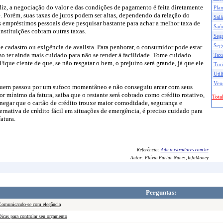
z, a negociação do valor e das condições de pagamento é feita diretamente
Pla
e. Porém, suas taxas de juros podem ser altas, dependendo da relação do
Salá
empréstimos pessoais deve pesquisar bastante para achar a melhor taxa de
Saú
 instituições cobram outras taxas.
Seg
Seg
de cadastro ou exigência de avalista. Para penhorar, o consumidor pode estar
iso ter ainda mais cuidado para não se render à facilidade. Tome cuidado
Taxa
ique ciente de que, se não resgatar o bem, o prejuízo será grande, já que ele
Tur
Util
Ven
 quem passou por um sufoco momentâneo e não conseguiu arcar com seus
or mínimo da fatura, saiba que o restante será cobrado como crédito rotativo,
Total
 negar que o cartão de crédito trouxe maior comodidade, segurança e
rnativa de crédito fácil em situações de emergência, é preciso cuidado para
atura.
Referência:
Administradores.com.br
Autor:
Flávia Furlan Nunes, InfoMoney
Perguntas:
omunicando-se com elegância
icas para controlar seu orçamento