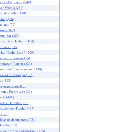
reira / Emprego (2946)
o / Veículo (232)
ão de crédito (118)
ching (26)
o agir (76)
sórcio (67)
sumidor (307)
ículo (curriculum) (104)
enda-se (215)
das / Endividado ? (200)
umentos Pessoais (15)
nomizar / Poupar (239)
réstimo / Financiamento (126)
revista de emprego (158)
os (183)
nças pessoais (606)
quia / Franchising (37)
veis (441)
stos / Tributos (155)
stimentos / Fundos (487)
 (129)
elos de documentos (731)
ivação (309)
ócios / Empreendedorismo (775)