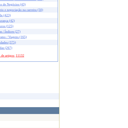
no de Negócios (43)
rio e negociação na carreira (50)
de (423)
urança (42)
uros (125)
s / Índices (27)
ismo / Viagens (165)
idades (375)
das (267)
 de artigos:
11132