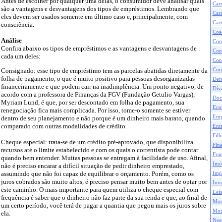
Antes de escolher por qualquer uma delas, o consumidor deve analisar quais
Car
são a vantagens e desvantagens dos tipos de empréstimos. Lembrando que
Carr
eles devem ser usados somente em último caso e, principalmente, com
Cart
consciência.
Coa
Análise
Com
Confira abaixo os tipos de empréstimos e as vantagens e desvantagens de
Con
cada um deles:
Con
Curr
Consignado: esse tipo de empréstimo tem as parcelas abatidas diretamente da
folha de pagamento, o que é muito positivo para pessoas desorganizadas
Def
financeiramente e que podem cair na inadimplência. Um ponto negativo, de
Dívi
acordo com a professora de Finanças da FGV (Fundação Getulio Vargas),
Doc
Myriam Lund, é que, por ser descontado em folha de pagamento, sua
Eco
renegociação fica mais complicada. Por isso, tome-o somente se estiver
Emp
dentro de seu planejamento e não porque é um dinheiro mais barato, quando
comparado com outras modalidades de crédito.
Ent
Filh
Cheque especial: trata-se de um crédito pré-aprovado, que disponibiliza
Fina
recursos até o limite estabelecido e com os quais o correntista pode contar
Fran
quando bem entender. Muitas pessoas se entregam à facilidade de uso. Afinal,
Imó
não é preciso encarar a difícil situação de pedir dinheiro emprestado,
assumindo que não foi capaz de equilibrar o orçamento. Porém, como os
Impo
juros cobrados são muito altos, é preciso pensar muito bem antes de optar por
Inve
este caminho. O mais importante para quem utiliza o cheque especial com
Leis
frequência é saber que o dinheiro não faz parte da sua renda e que, ao final de
Mod
um certo período, você terá de pagar a quantia que pegou mais os juros sobre
Mot
ela.
Neg