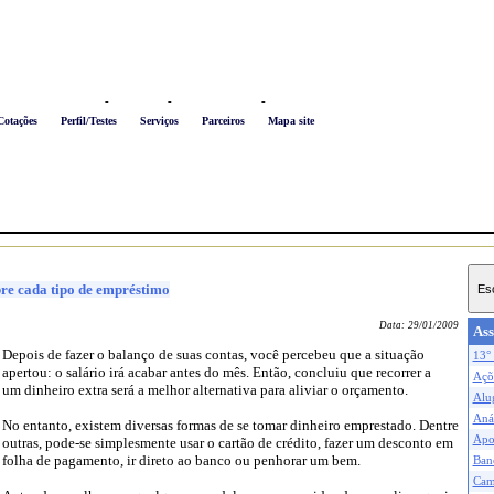
Logon
-
Favoritos
-
Busca conteúdo
-
Newsletter
Cotações
Perfil/Testes
Serviços
Parceiros
Mapa site
bre cada tipo de empréstimo
Data:
29/01/2009
Ass
Depois de fazer o balanço de suas contas, você percebeu que a situação
13° 
apertou: o salário irá acabar antes do mês. Então, concluiu que recorrer a
Açõe
um dinheiro extra será a melhor alternativa para aliviar o orçamento.
Alu
Anál
No entanto, existem diversas formas de se tomar dinheiro emprestado. Dentre
Apo
outras, pode-se simplesmente usar o cartão de crédito, fazer um desconto em
folha de pagamento, ir direto ao banco ou penhorar um bem.
Ban
Cam