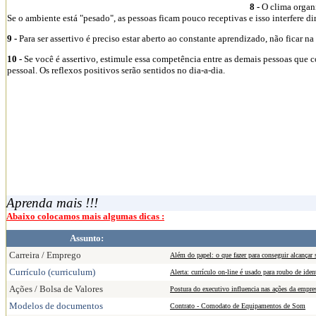
8 -
O clima organi
Se o ambiente está "pesado", as pessoas ficam pouco receptivas e isso interfere di
9 -
Para ser assertivo é preciso estar aberto ao constante aprendizado, não ficar n
10 -
Se você é assertivo, estimule essa competência entre as demais pessoas que
pessoal. Os reflexos positivos serão sentidos no dia-a-dia.
Aprenda mais !!!
Abaixo colocamos mais algumas dicas :
Assunto:
Carreira / Emprego
Além do papel: o que fazer para conseguir alcançar
Currículo (curriculum)
Alerta: currículo on-line é usado para roubo de iden
Ações / Bolsa de Valores
Postura do executivo influencia nas ações da empres
Modelos de documentos
Contrato - Comodato de Equipamentos de Som