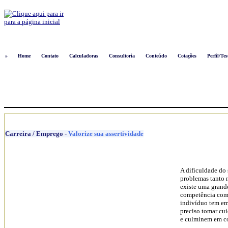
Logon
»
Home
Contato
Calculadoras
Consultoria
Conteúdo
Cotações
Perfil/Tes
Carreira / Emprego
-
Valorize sua assertividade
A dificuldade do 
problemas tanto 
existe uma grand
competência compo
indivíduo tem em 
preciso tomar cui
e culminem em con