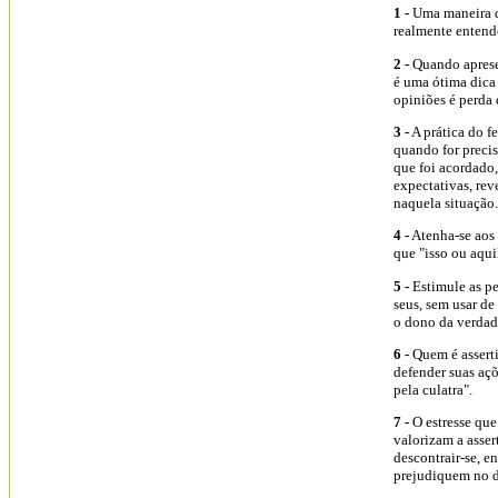
1 -
Uma maneira de
realmente entend
2 -
Quando apresen
é uma ótima dica 
opiniões é perda 
3 -
A prática do f
quando for precis
que foi acordado
expectativas, re
naquela situação. 
4 -
Atenha-se aos 
que "isso ou aquil
5 -
Estimule as pe
seus, sem usar de
o dono da verdade
6 -
Quem é asserti
defender suas açõ
pela culatra".
7 -
O estresse que
valorizam a asser
descontrair-se, e
prejudiquem no d