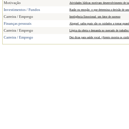
Motivação
Atividades lúdicas motivam desenvolvimento de ta
Investimentos / Fundos
Razão ou emoção: o que determina a decisão de um
Carreira / Emprego
Inteligência Emocional: um fator de sucesso
Finanças pessoais
Aluguel: saiba quais são os cuidados a tomar quand
Carreira / Emprego
Lógica da oferta e demanda no mercado de trabalho
Carreira / Emprego
Dez dicas para saúde vocal. (Atento mostra os cui