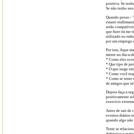
positiva. Se ten
Se não tenho ne
Quando penso - "
estarei reafirman
serão compatívei
que fizer irá me 
utilizado no trab
por um emprego e
Por isso, fique m
mente no dia-a-d
* Como eles oco
* Que tipo de pe
* O que surge em
* Como você rea
* Como se sente 
de amigos que só
Depois faça a se
positivamente sob
exercício extrema
Antes de sair de 
eventos diários 
quando algo não 
Tente se relacio
defensivo e reati