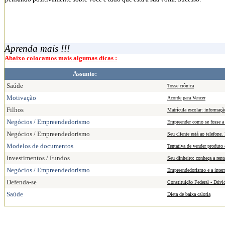
Aprenda mais !!!
Abaixo colocamos mais algumas dicas :
Assunto:
Saúde
Tosse crônica
Motivação
Acorde para Vencer
Filhos
Matrícula escolar: informação
Negócios / Empreendedorismo
Empreender como se fosse a 
Negócios / Empreendedorismo
Seu cliente está ao telefone.
Modelos de documentos
Tentativa de vender produto 
Investimentos / Fundos
Seu dinheiro: conheça a rent
Negócios / Empreendedorismo
Empreendedorismo e a inter
Defenda-se
Constituição Federal - Dúvid
Saúde
Dieta de baixa caloria