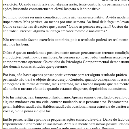
exercício. Quando sentir raiva por alguma razão, tente controlar os pensamentos e
ações, buscando constantemente elevá-los para o lado positivo.
No início poderá ser mais complicado, pois não temos este hábito. A vida moderna
impacientes. Mas persista, ao menos por uma semana. Ao final dela faça um leva
Como se sentiu nas situações que passou? Como as pessoas reagiram? Gostou da
controle? Percebeu alguma mudança em você mesmo e nos outros?
Não recomendo fazer o exercício contrário, pois o resultado poderá ser realmen
não nos faz bem.
O fato é que ao modelarmos positivamente nossos pensamentos teremos condições
e produtiva. Sentimo-nos melhores. As pessoas ao nosso redor também sentem e pa
comportamento operante. Os estudos da Psicologia Comportamental demonstram
dos demais com as atitudes que queremos.
Por isso, não basta apenas pensar positivamente para ter algum resultado prático. 
pensando não trará o objeto de seu desejo. Contudo, quando começamos nossas a
começamos de forma diferente, mais centrada, mais focada naquilo que realmente
não terão o mesmo efeito de quando estamos dispersos, deprimidos ou ansiosos.
Não há mágica, nem tampouco ilusionismo. Apenas somos o resultado daquilo que
alguma mudança em sua vida, comece mudando seus pensamentos. Pensamentos pos
geram hábitos saudáveis. Hábitos saudáveis ocasionam uma estrutura de caráter ag
você é, o que pensa e o que faz.
Então pense, reflita e promova pequenas ações em seu dia-a-dia. Deixe de lado os
Experimente diariamente coisas novas. Abra sua mente para novas possibilidades
pensando positivamente sobre você e tudo que está a sua volta. Sucesso.