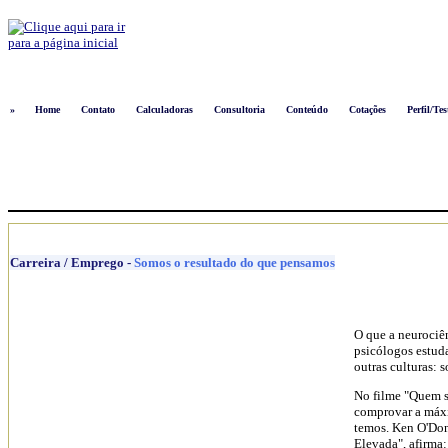
Logon
»
Home
Contato
Calculadoras
Consultoria
Conteúdo
Cotações
Perfil/Tes
Carreira / Emprego
-
Somos o resultado do que pensamos
O que a neurociê
psicólogos estud
outras culturas: 
No filme "Quem so
comprovar a máxi
temos. Ken O'Don
Elevada", afirma