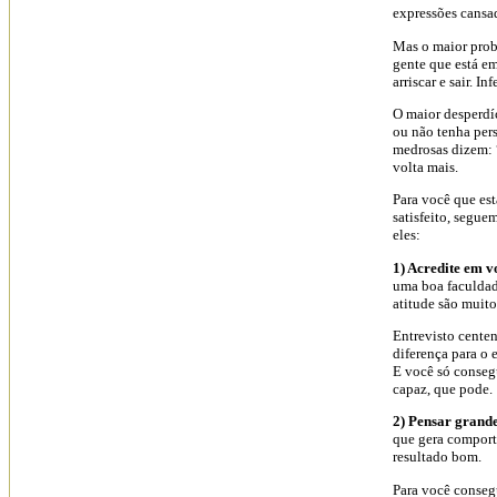
expressões cansada
Mas o maior prob
gente que está e
arriscar e sair. 
O maior desperdí
ou não tenha per
medrosas dizem: 
volta mais.
Para você que es
satisfeito, segue
eles:
1) Acredite em v
uma boa faculdad
atitude são muito
Entrevisto centen
diferença para o e
E você só consegu
capaz, que pode.
2) Pensar grand
que gera comport
resultado bom.
Para você conseg