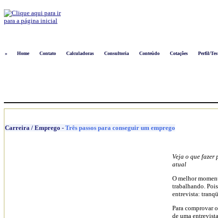
Logon
»
Home
Contato
Calculadoras
Consultoria
Conteúdo
Cotações
Perfil/Tes
Carreira / Emprego
-
Três passos para conseguir um emprego
Veja o que fazer
atual
O melhor momento
trabalhando. Poi
entrevista: tranqü
Para comprovar o 
de uma entrevista