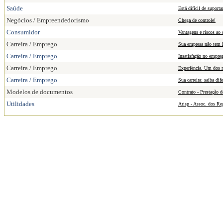
Saúde
Está difícil de suport
Negócios / Empreendedorismo
Chega de controle!
Consumidor
Vantagens e riscos ao
Carreira / Emprego
Sua empresa não tem há
Carreira / Emprego
Insatisfação no empre
Carreira / Emprego
Experiência. Um dos m
Carreira / Emprego
Sua carreira: saiba di
Modelos de documentos
Contrato - Prestação 
Utilidades
Arisp - Assoc. dos Re